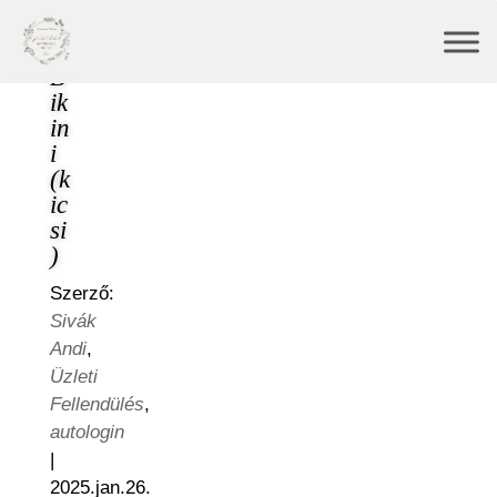
B
ik
in
i
(k
ic
si
)
Szerző:
Sivák
Andi
,
Üzleti
Fellendülés
,
autologin
|
2025.jan.26.