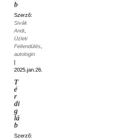
b
Szerző:
Sivák
Andi
,
Üzleti
Fellendülés
,
autologin
|
2025.jan.26.
T
é
r
di
g
lá
b
Szerző: