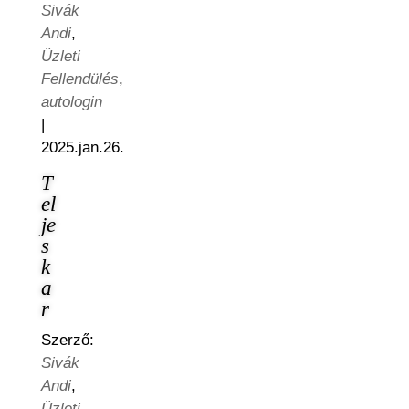
Sivák
Andi
,
Üzleti
Fellendülés
,
autologin
|
2025.jan.26.
T
el
je
s
k
a
r
Szerző:
Sivák
Andi
,
Üzleti